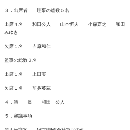
３．出席者 理事の総数５名
出席４名 和田公人 山本恒夫 小森嘉之 和田
みゆき
欠席１名 吉原和仁
監事の総数２名
出席１名 上田実
欠席１名 前鼻英蔵
４．議 長 和田 公人
５．審議事項
第１号議案
WEB
制作会社買収の件