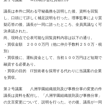
議長は本件に関わる守秘義務を説明した後、資料を回覧
し、口頭にて詳しく補足説明を行った。理事監事により質
疑応答の後、議長が一同に諮ったところ、全員異議なく可
決承認された。
尚、現時点で公表可能な回覧資料内容は以下の通り。
・買収金額 ２０００万円（他に仲介手数料２５０万・税
別）
・買収後に、運転資金として、当初１００万円ほど短期で
融資する必要あり。
・買収の目的
IT
技術者を採用する代わりに当議案の企業
を買収。
第２号議案 八洲学園組織規則及び事務分掌の変更の件
議長は資料を配付し、「八洲学園組織規則及び事務分掌」
の文言変更について、説明を行った。その後、議長が一同