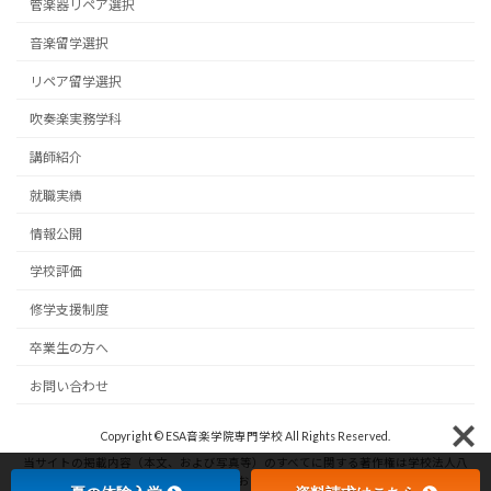
管楽器リペア選択
音楽留学選択
リペア留学選択
吹奏楽実務学科
講師紹介
就職実績
情報公開
学校評価
修学支援制度
卒業生の方へ
お問い合わせ
Copyright © ESA音楽学院専門学校 All Rights Reserved.
当サイトの掲載内容（本文、および写真等）のすべてに関する著作権は学校法人八
洲学園ESA音楽学院専門学校に帰属しており、無断での複製や転載は厳しく禁じら