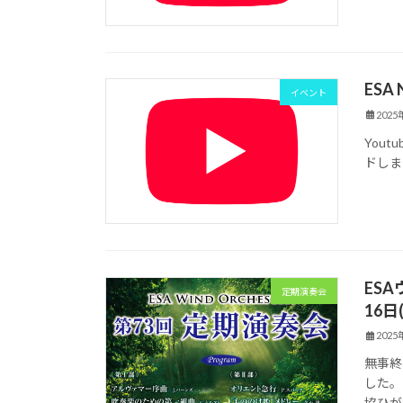
ESA
イベント
202
You
ドしま
ES
定期演奏会
16
202
無事終
した。 
協ひが