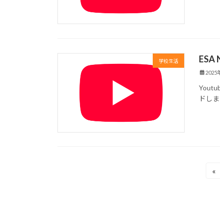
ESA
学校生活
202
You
ドしま
投
«
稿
の