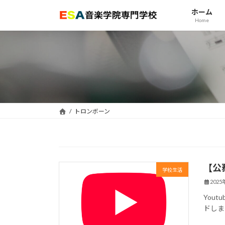
コ
ナ
ホーム
ン
ビ
Home
テ
ゲ
ン
ー
ツ
シ
へ
ョ
ス
ン
キ
に
ッ
移
トロンボーン
プ
動
【公
学校生活
202
You
ドしま