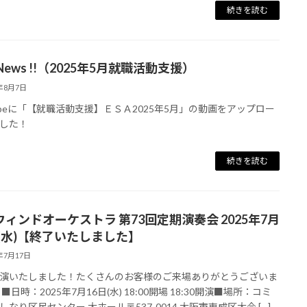
続きを読む
 News !!（2025年5月就職活動支援）
5年8月7日
tubeに「【就職活動支援】ＥＳＡ2025年5月」の動画をアップロー
した！
続きを読む
Aウィンドオーケストラ 第73回定期演奏会 2025年7月
日(水)【終了いたしました】
5年7月17日
演いたしました！たくさんのお客様のご来場ありがとうございま
■日時：2025年7月16日(水) 18:00開場 18:30開演■場所：コミ
しなり区民センター 大ホール〒537-0014 大阪市東成区大今 […]