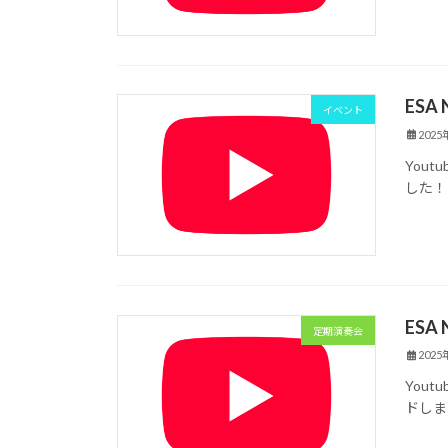
ESA
イベント
202
You
した！
ESA
定期演奏会
202
You
ドしま