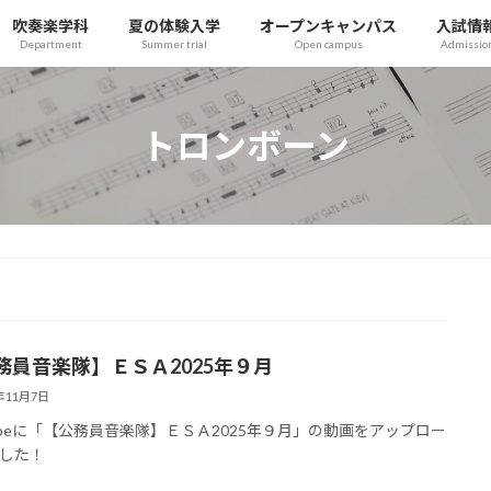
吹奏楽学科
夏の体験入学
オープンキャンパス
入試情
Department
Summer trial
Open campus
Admissio
トロンボーン
務員音楽隊】ＥＳＡ2025年９月
5年11月7日
tubeに「【公務員音楽隊】ＥＳＡ2025年９月」の動画をアップロー
した！