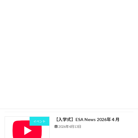
夏の体験入学が8月23日(日)に開催決定 !!
イベント
お友達との参加も大歓迎♪ 【申込締切：
8月19日(水)】
2026年5月19日
【懇親合宿】ESA News 2026年5月
イベント
2026年5月15日
【授業開始】ESA News 2026年４月
学校生活
2026年4月24日
【入学式】ESA News 2026年４月
イベント
2026年4月13日