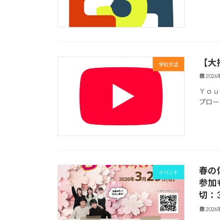
【大
学校生活
202
Ｙｏｕ
プロー
春の
イベント
参加
切：3
202