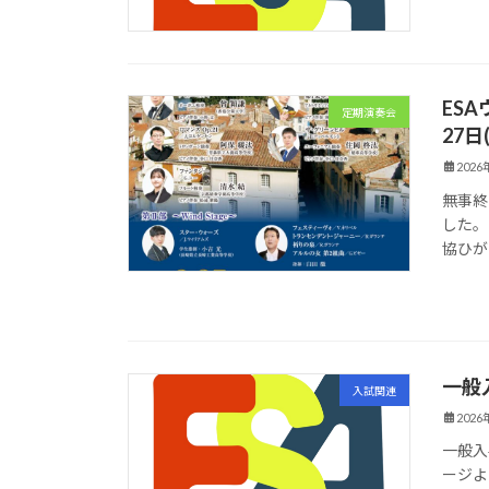
ES
定期演奏会
27
202
無事終
した。 
協ひが
一般
入試関連
202
一般入
ージよ