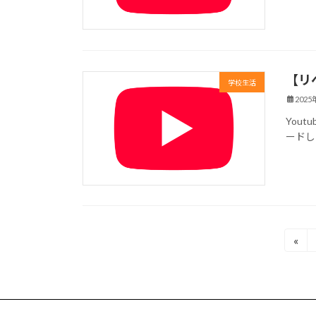
【リ
学校生活
2025
You
ードし
投
«
稿
の