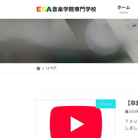
コ
ナ
ホーム
ン
ビ
Home
テ
ゲ
ン
ー
ツ
シ
へ
ョ
ス
ン
キ
に
ッ
移
リペア
プ
動
【卒業
イベント
202
Ｙｏｕ
しまし