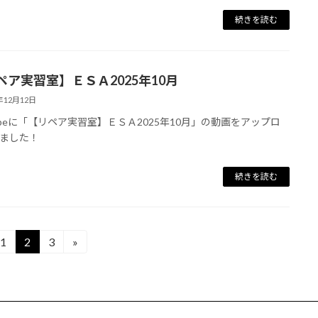
続きを読む
ペア実習室】ＥＳＡ2025年10月
年12月12日
tubeに「【リペア実習室】ＥＳＡ2025年10月」の動画をアップロ
ました！
続きを読む
1
2
3
»
固
固
固
定
定
定
ペ
ペ
ペ
ー
ー
ー
ジ
ジ
ジ