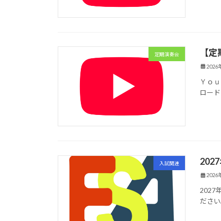
【定期
定期演奏会
202
Ｙｏｕ
ロード
20
入試関連
202
202
ださい