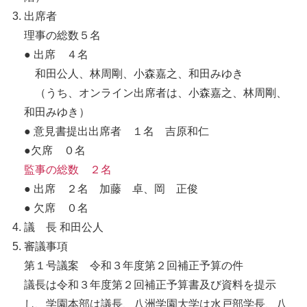
出席者
理事の総数５名
● 出席 ４名
和田公人、林周剛、小森嘉之、和田みゆき
（うち、オンライン出席者は、小森嘉之、林周剛、
和田みゆき）
● 意見書提出出席者 １名 吉原和仁
●欠席 ０名
監事の総数 ２名
● 出席 ２名 加藤 卓、岡 正俊
● 欠席 ０名
議 長 和田公人
審議事項
第１号議案 令和３年度第２回補正予算の件
議長は令和３年度第２回補正予算書及び資料を提示
し、学園本部は議長、八洲学園大学は水戸部学長、八