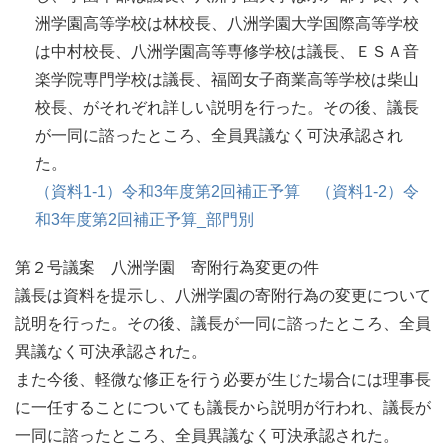
洲学園高等学校は林校長、八洲学園大学国際高等学校
は中村校長、八洲学園高等専修学校は議長、ＥＳＡ音
楽学院専門学校は議長、福岡女子商業高等学校は柴山
校長、がそれぞれ詳しい説明を行った。その後、議長
が一同に諮ったところ、全員異議なく可決承認され
た。
（資料1-1）令和3年度第2回補正予算
（資料1-2）令
和3年度第2回補正予算_部門別
第２号議案 八洲学園 寄附行為変更の件
議長は資料を提示し、八洲学園の寄附行為の変更について
説明を行った。その後、議長が一同に諮ったところ、全員
異議なく可決承認された。
また今後、軽微な修正を行う必要が生じた場合には理事長
に一任することについても議長から説明が行われ、議長が
一同に諮ったところ、全員異議なく可決承認された。