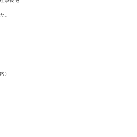
事長宅
した。
内）