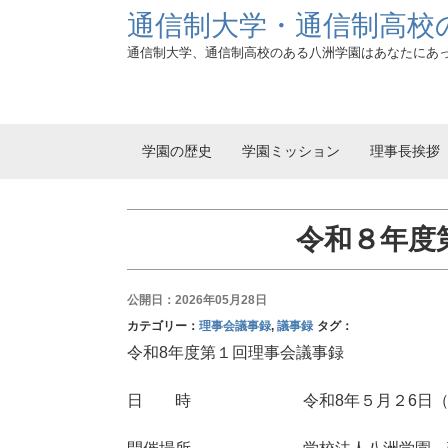
通信制大学・通信制高校
通信制大学、通信制高校のある八洲学園はあなたにあ
学園の歴史
学園ミッション
理事長挨拶
令和８年度
公開日：2026年05月28日
カテゴリー：
理事会議事録
,
議事録
タグ：
令和8年度第１回理事会議事録
日 時 令和8年５月２6日（火）1