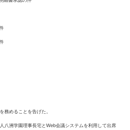
属明細書承認の件
件
件
を務めることを告げた。
人八洲学園理事長宅とWeb会議システムを利用して出席