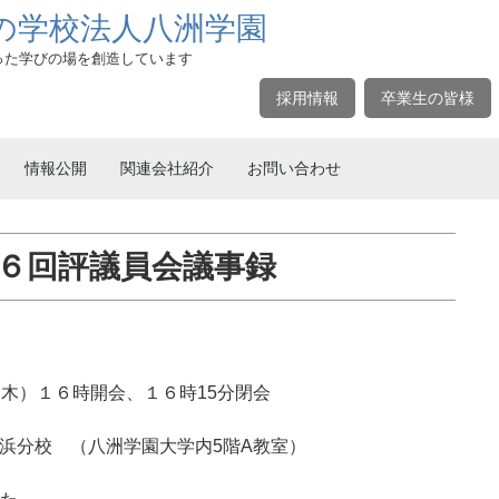
の学校法人八洲学園
った学びの場を創造しています
採用情報
卒業生の皆様
情報公開
関連会社紹介
お問い合わせ
第６回評議員会議事録
６時開会、１６時15分閉会
 （八洲学園大学内5階A教室）