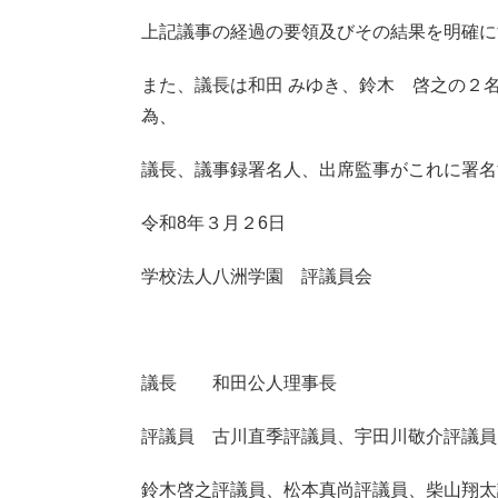
上記議事の経過の要領及びその結果を明確に
また、議長は和田 みゆき、鈴木 啓之の２
為、
議長、議事録署名人、出席監事がこれに署名
令和8年３月２6日
学校法人八洲学園 評議員会
議長 和田公人理事長
評議員 古川直季評議員、宇田川敬介評議員
鈴木啓之評議員、松本真尚評議員、柴山翔太