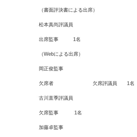
（書面評決書による出席）
松本真尚評議員
出席監事 1名
（Webによる出席）
岡正俊監事
欠席者 欠席評議員 1名
古川直季評議員
欠席監事 1名
加藤卓監事