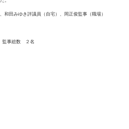
した。
、和田みゆき評議員（自宅）、岡正俊監事（職場）
 監事総数 ２名