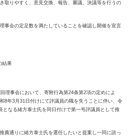
き取りやすく、意見交換、報告、審議、決議等を行うの
理事会の定足数を満たしていることを確認し開催を宣言
の結果
回理事会において、寄附行為第24条第2項の定めによ
和8年3月31日付けにて評議員の職を失うことに伴い、令
校長となる緒方泰士氏を同日付けで第一号評議員として推
推薦通りに緒方泰士氏を選任したいと提案し一同に諮っ