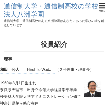
通信制大学・通信制高校の学校
menu
法人八洲学園
通信制大学、通信制高校のある八洲学園はあなたにあった学びの場を創
造しています
役員紹介
理事
和田 公人
Hirohito Wada （２号理事・理事長）
1960年3月1日生まれ
奈良県天理市 出身立命館大学経営学部卒業
桜美林大学院大学アドミニストレーション修了
神奈川県茅ヶ崎市在住