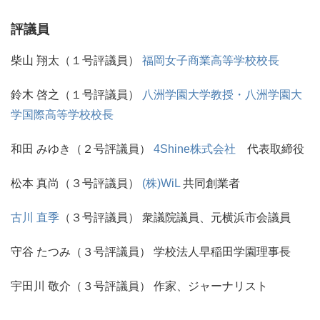
評議員
柴山 翔太（１号評議員）
福岡女子商業高等学校校長
鈴木 啓之（１号評議員）
八洲学園大学教授・八洲学園大
学国際高等学校校長
和田 みゆき（２号評議員）
4Shine株式会社
代表取締役
松本 真尚（３号評議員）
(株)WiL
共同創業者
古川 直季
（３号評議員） 衆議院議員、元横浜市会議員
守谷 たつみ（３号評議員） 学校法人早稲田学園理事長
宇田川 敬介（３号評議員） 作家、ジャーナリスト