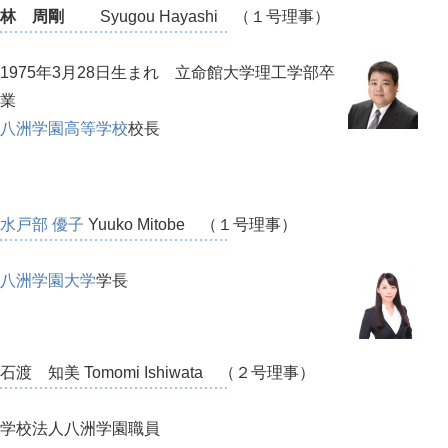
林 周剛
Syugou Hayashi （１号理事）
1975年3月28日生まれ 立命館大学理工学部卒
業
八洲学園高等学校
校長
水戸部 優子
Yuuko Mitobe （１号理事）
八洲学園大学
学長
石渡 知美 Tomomi Ishiwata （２号理事）
学校法人八洲学園職員