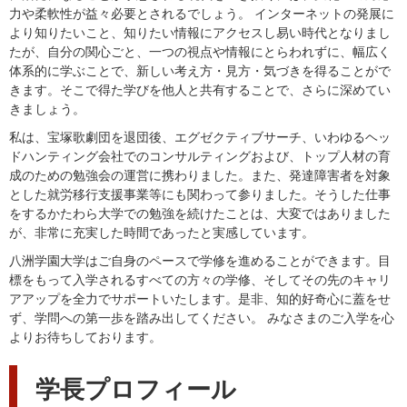
力や柔軟性が益々必要とされるでしょう。 インターネットの発展に
より知りたいこと、知りたい情報にアクセスし易い時代となりまし
たが、自分の関心ごと、一つの視点や情報にとらわれずに、幅広く
体系的に学ぶことで、新しい考え方・見方・気づきを得ることがで
きます。そこで得た学びを他人と共有することで、さらに深めてい
きましょう。
私は、宝塚歌劇団を退団後、エグゼクティブサーチ、いわゆるヘッ
ドハンティング会社でのコンサルティングおよび、トップ人材の育
成のための勉強会の運営に携わりました。また、発達障害者を対象
とした就労移行支援事業等にも関わって参りました。そうした仕事
をするかたわら大学での勉強を続けたことは、大変ではありました
が、非常に充実した時間であったと実感しています。
八洲学園大学はご自身のペースで学修を進めることができます。目
標をもって入学されるすべての方々の学修、そしてその先のキャリ
アアップを全力でサポートいたします。是非、知的好奇心に蓋をせ
ず、学問への第一歩を踏み出してください。 みなさまのご入学を心
よりお待ちしております。
学長プロフィール