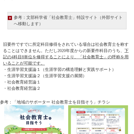
参考：文部科学省「社会教育士」特設サイト（外部サイト
へ移動します）
旧要件ですでに所定科目修得をされている場合は社会教育士を称す
ることはできません。ただし2020年度からの新要件科目のうち、
下
記の4科目8単位を修得することにより、「社会教育士」の呼称を用
いることが可能です。
・生涯学習支援論１（生涯学習の構造理解と実践サポート）
・生涯学習支援論２（生涯学習支援の展開）
・社会教育経営論１
・社会教育経営論２
参考：「地域のサポーター 社会教育士を目指そう」チラシ