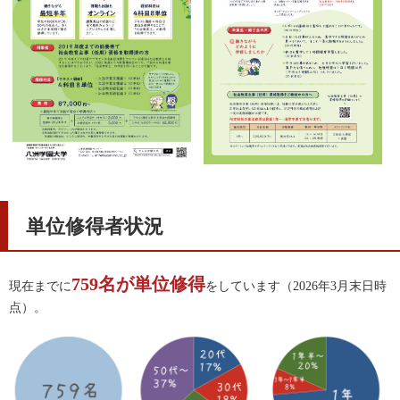
単位修得者状況
759名が単位修得
現在までに
をしています（2026年3月末日時
点）。