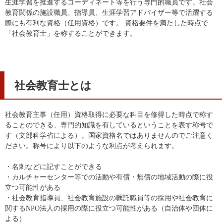
生涯学習を推進するコーディネート等を行う専門的職員です。社会
教育関係の施設職員、指導員、生涯学習アドバイザー等で活躍する
際にも有利な資格（任用資格）です。 資格要件を満たした時点で
「社会教育士」を称することができます。
社会教育士とは
社会教育主事（任用）資格取得に必要な科目を修得した時点で称す
ることのできる、専門的知識を有しているということを表す称号で
す（文部科学省による）。国家資格名ではありませんのでご注意く
ださい。称号により以下のような利点が考えられます。
・名刺などに記すことができる
・カルチャーセンター等での活動や有償・無償の地域活動の際に役
立つ可能性がある
・社会教育指導員、社会教育施設の嘱託職員等の採用や社会教育に
関するNPO法人の採用の際に役立つ可能性がある（自治体や団体に
よる）