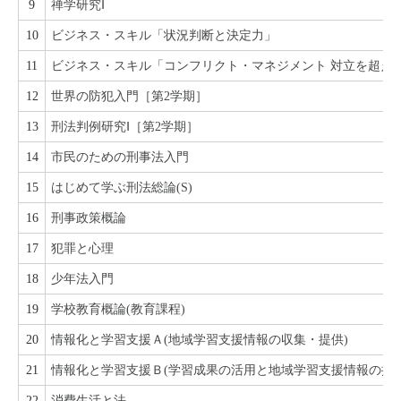
9
禅学研究Ⅰ
10
ビジネス・スキル「状況判断と決定力」
11
ビジネス・スキル「コンフリクト・マネジメント 対立を超え
12
世界の防犯入門［第2学期］
13
刑法判例研究Ⅰ［第2学期］
14
市民のための刑事法入門
15
はじめて学ぶ刑法総論(S)
16
刑事政策概論
17
犯罪と心理
18
少年法入門
19
学校教育概論(教育課程)
20
情報化と学習支援Ａ(地域学習支援情報の収集・提供)
21
情報化と学習支援Ｂ(学習成果の活用と地域学習支援情報の提供
22
消費生活と法