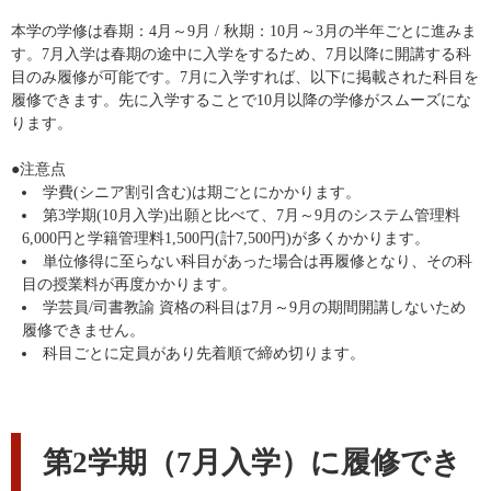
本学の学修は春期：4月～9月 / 秋期：10月～3月の半年ごとに進みま
す。7月入学は春期の途中に入学をするため、7月以降に開講する科
目のみ履修が可能です。7月に入学すれば、以下に掲載された科目を
履修できます。先に入学することで10月以降の学修がスムーズにな
ります。
●注意点
学費(シニア割引含む)は期ごとにかかります。
第3学期(10月入学)出願と比べて、7月～9月のシステム管理料
6,000円と学籍管理料1,500円(計7,500円)が多くかかります。
単位修得に至らない科目があった場合は再履修となり、その科
目の授業料が再度かかります。
学芸員/司書教諭 資格の科目は7月～9月の期間開講しないため
履修できません。
科目ごとに定員があり先着順で締め切ります。
第2学期（7月入学）に履修でき