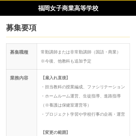
福岡女子商業高等学校
募集要項
募集職種
常勤講師または非常勤講師（
国語・商業
）
※今後、他教科も追加予定
業務内容
【雇入れ直後】
・担当教科の授業編成、ファシリテーション
・ホームルーム運営、生徒指導、進路指導
（※養護は保健室運営等）
・プロジェクト学習や学校行事の企画・運営
【変更の範囲】