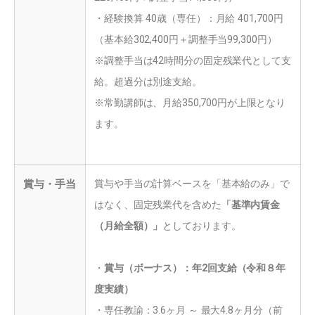
・経験換算 40歳（専任）：月給 401,700円
（基本給302,400円＋調整手当99,300円）
※調整手当は42時間分の固定残業代として支
給。超過分は別途支給。
※常勤講師は、
月給350,700円が上限となり
ます。
賞与・手当
賞与や手当の計算ベースを「基本給のみ」で
はなく、固定残業代を含めた
「基準内賃金
（月給全額）」
としております。
・
賞与（ボーナス）：年2回支給（令和８年
度実績）
・専任教諭：3.6ヶ月 ～ 最大4.8ヶ月分（前