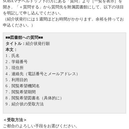
SOBAマナベルトップ下の方にある「質問」より［一覧を表示］を
開き、「＋質問する」から質問先を附属図書館にして、以下の項目
を明記して申し込んでください。
（紹介状発行には１週間ほどお時間がかかります。余裕を持ってお
申込ください。）
■■図書館への質問■■
タイトル：
紹介状発行願
本文：
1．氏名
2．学籍番号
3．現住所
4．連絡先（電話番号とメールアドレス）
5．利用目的
6．閲覧希望機関名
7．閲覧希望期間
8．閲覧希望図書名（具体的に）
9．紹介状の受取方法
＜受取方法＞
ご都合のよろしい手段をお選びください。