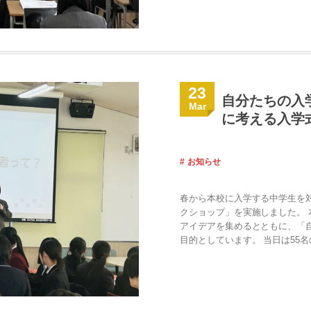
23
自分たちの入
Mar
に考える入学
お知らせ
春から本校に入学する中学生を
クショップ」を実施しました。
アイデアを集めるとともに、「
目的としています。 当日は55名