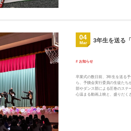
04
3年生を送る
Mar
お知らせ
卒業式の数日前、3年生を送る予
ら、予餞会実行委員の生徒たち
部やダンス部による圧巻のステ
心温まる動画上映と、盛りだくさ