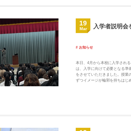
19
入学者説明会
Mar
お知らせ
本日、4月から本校に入学される
は、入学に向けて必要となる準
をさせていただきました。授業
ずつイメージが輪郭を持ちはじめ