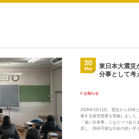
30
東日本大震災
Mar
分事として考
お知らせ
2026年3月11日、震災から1
索する探究授業を実施しました。
「遠い出来事」になりつつあり
直し、持続可能な社会の担い手と