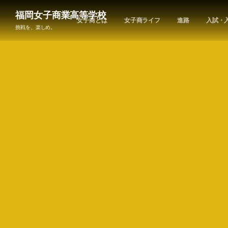
福岡女子商業高等学校
女子商とは
女子商ライフ
進路
入試・
挑戦を、楽しめ。