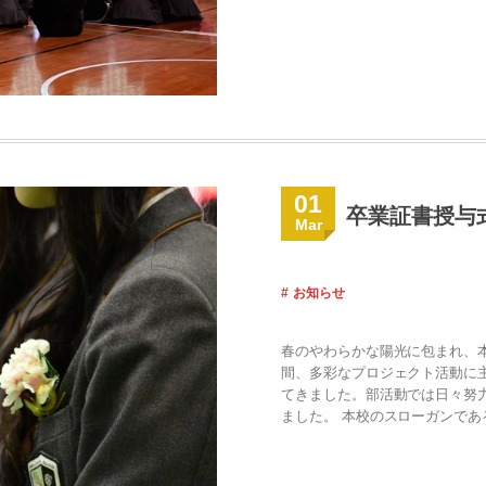
01
卒業証書授与
Mar
お知らせ
春のやわらかな陽光に包まれ、本
間、多彩なプロジェクト活動に
てきました。部活動では日々努
ました。 本校のスローガンである