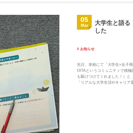
05
大学生と語る
Mar
した
お知らせ
先日、本校にて「大学生×女子商生
OITAというコミュニティで積
も駆けつけてくれました！）と
「リアルな大学生活やキャリア選