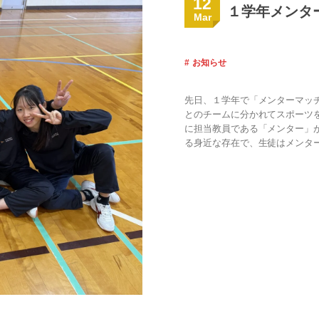
12
１学年メンタ
Mar
お知らせ
先日、１学年で「メンターマッ
とのチームに分かれてスポーツ
に担当教員である「メンター」
る身近な存在で、生徒はメンター