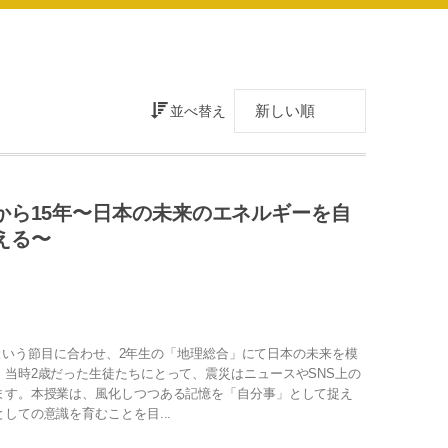
並べ替え
から15年〜日本の未来のエネルギーを自
える〜
5年という節目に合わせ、2年生の「地理総合」にて日本の未来を模
当時2歳だった生徒たちにとって、震災はニュースやSNS上の
ます。本授業は、風化しつつある記憶を「自分事」として捉え
しての意識を育むことを目...