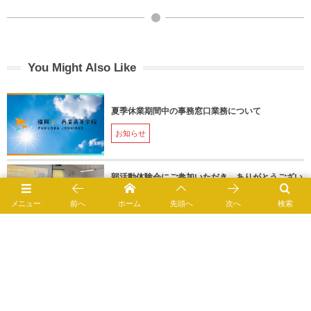
You Might Also Like
夏季休業期間中の事務窓口業務について
お知らせ
部活動体験会にご参加いただき、ありがとうござい
ました！
メニュー
前へ
ホーム
先頭へ
次へ
検索
お知らせ
【祝・英検合格】努力が実を結んだ！第2回実用英
語技能検定の結果報告
お知らせ