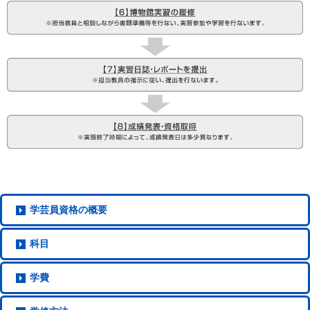
学芸員資格
の概要
科目
学費